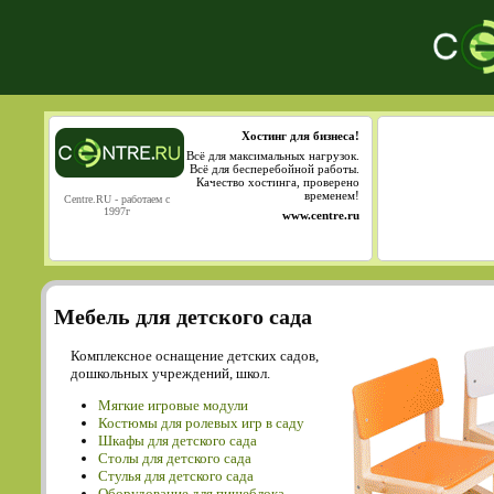
Хостинг для бизнеса!
Всё для максимальных нагрузок.
Всё для бесперебойной работы.
Качество хостинга, проверено
временем!
Centre.RU - работаем с
1997г
www.centre.ru
Мебель для детского сада
Комплексное оснащение детских садов,
дошкольных учреждений, школ.
Мягкие игровые модули
Костюмы для ролевых игр в саду
Шкафы для детского сада
Столы для детского сада
Cтулья для детского сада
Оборудование для пищеблока